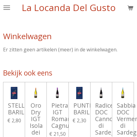
La Locanda Del Gusto
Ga
direct
naar
de
Winkelwagen
hoofdinhoud
Er zitten geen artikelen (meer) in de winkelwagen.
Bekijk ook eens
STELLINE
Oro
Pietra
PUNTINE
Radice
Sabbia
BARILLA
Dry
IGT
BARILLA
DOC
DOC
IGT
Romangia
Cannonau
Vermen
€ 2,80
€ 2,30
Isola
Cagnulari
di
di
dei
Sardegna
Sardeg
€ 21,50