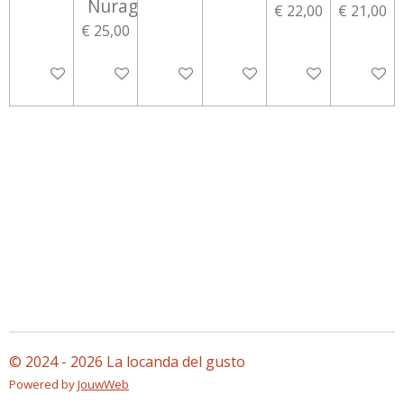
Nuraghi
€ 22,00
€ 21,00
€ 25,00
In winkelwagen
In winkelwagen
In winkelwagen
In winkelwagen
In winkelwagen
In wink
© 2024 - 2026 La locanda del gusto
Powered by
JouwWeb